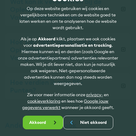
Wat kan ik verwachten bij de
Opleiding
Op deze website gebruiken wij cookies en
vergelijkbare technieken om de website goed te
Vastgoedfinancieren?
laten werken en om te analyseren hoe de website
wordt gebruikt.
Als je op
Akkoord
klikt, plaatsen we ook cookies
Hoe ziet het traject van de
voor
advertentiepersonalisatie en tracking
.
Opleiding
Hiermee kunnen wij en derden (zoals Google en
Vastgoedfinancieren eruit?
onze advertentiepartners) advertenties relevanter
maken. Wil je dit liever niet, dan kun je natuurlijk
ook weigeren. Niet-gepersonaliseerde
advertenties kunnen dan nog steeds worden
Hoe verdien ik mijn PE-
weergegeven.
Punten?
Zie voor meer informatie onze
privacy-
en
cookieverklaring
en lees hoe
Google jouw
gegevens verwerkt
wanneer je akkoord geeft.
Akkoord
Niet akkoord
Anderen bekeken ook