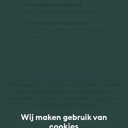
Persoonlijke leeromgeving
24/7 toegankelijk via elk device
Diverse betaalmogelijkheden
O.a. iDEAL, creditcard, PayPal en op
factuur
Veelgestelde vragen
We begrijpen dat je misschien vragen hebt en we willen
je daar graag bij helpen. Hier vind je daarom de
antwoorden op de meest voorkomende vragen die we
van onze deelnemers ontvangen.
Wij maken gebruik van
cookies