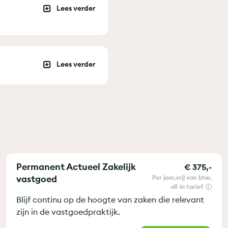
Permanent Actueel Zakelijk
€ 375,-
vastgoed
per jaar
vrij van btw
all-in tarief
Blijf continu op de hoogte van zaken die relevant
zijn in de vastgoedpraktijk.