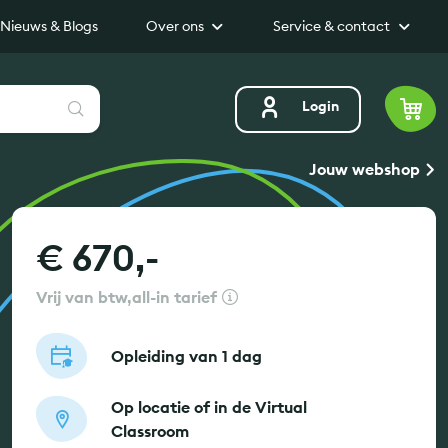
Nieuws & Blogs
Over ons
Service & contact
Zoeken
Login
Jouw webshop
€ 670,-
vrij van btw
all-in tarief
Opleiding van 1 dag
Op locatie of in de Virtual
Classroom