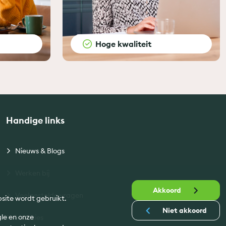
Hoge kwaliteit
Handige links
Nieuws & Blogs
Werken bij
Akkoord
Veelgestelde vragen
site wordt gebruikt.
Niet akkoord
gle en onze
Locaties