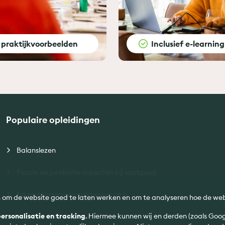
 praktijkvoorbeelden
Inclusief e-learning
Populaire opleidingen
Balanslezen
Fiscale en juridische aspecten bij vastgoed
Erkend financieringsadviseur mkb
n om de website goed te laten werken en om te analyseren hoe de web
ersonalisatie en tracking
. Hiermee kunnen wij en derden (zoals Goo
Huurrecht woonruimte